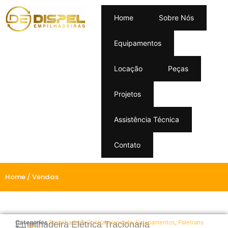
Home
Sobre Nós
Equipamentos
Locação
Peças
Projetos
Assistência Técnica
Contato
Home
/ Vendas
Categories
Empilhadeira Contrabalancada
,
Equipamentos
,
Paletrans
Empilhadeira Elétrica Tracionaria