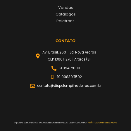
Vendas
Catálogos
Paletrans
CONTATO
Av. Brasil, 260 - Jd. Nova Araras
CEP 13601-270 | Araras/SP
19 3541.2000
19 99839.7502
contato@dispelempilhadeiras.com.br
©
| DISPEL EMPILHADEIRAS. TODOS DIREITOS RESERVADOS. DESENVOLVIDO POR
PRÁTICA COMUNICAÇÃO