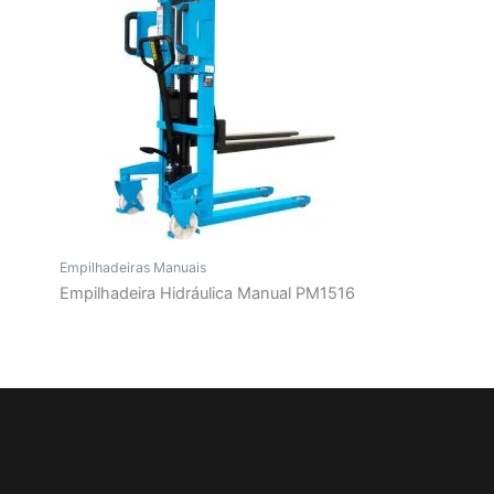
Empilhadeiras Manuais
Empilhadeira Hidráulica Manual PM1516