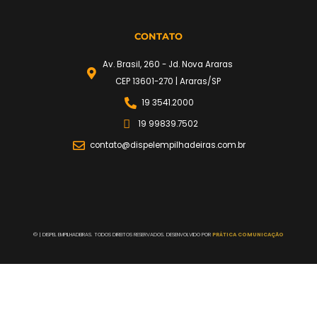
CONTATO
Av. Brasil, 260 - Jd. Nova Araras
CEP 13601-270 | Araras/SP
19 3541.2000
19 99839.7502
contato@dispelempilhadeiras.com.br
©
| DISPEL EMPILHADEIRAS. TODOS DIREITOS RESERVADOS. DESENVOLVIDO POR
PRÁTICA COMUNICAÇÃO