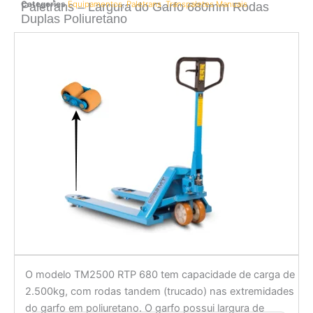
Categories
Equipamentos
,
Paletrans
,
Transpaletes Manuais
Paletrans – Largura do Garfo 680mm Rodas
Duplas Poliuretano
O modelo TM2500 RTP 680 tem capacidade de carga de
2.500kg, com rodas tandem (trucado) nas extremidades
do garfo em poliuretano. O garfo possui largura de