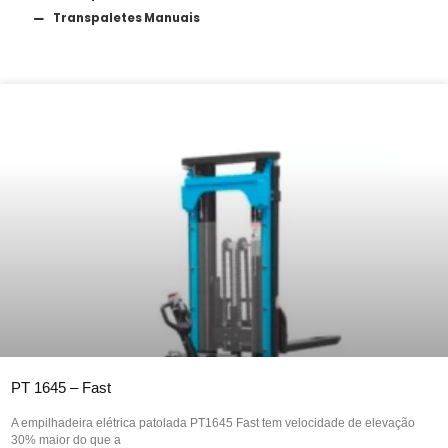
Transpaletes Manuais
P
P
P
P
a
a
a
a
g
g
g
g
e
e
e
e
PT 1645 – Fast
A empilhadeira elétrica patolada PT1645 Fast tem velocidade de elevação
30% maior do que a