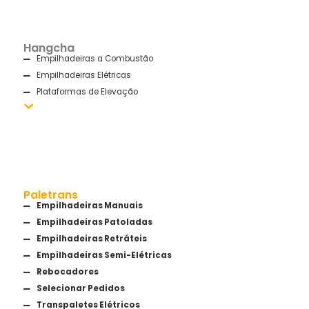
Hangcha
Empilhadeiras a Combustão
Empilhadeiras Elétricas
Plataformas de Elevação
Paletrans
Empilhadeiras Manuais
Empilhadeiras Patoladas
Empilhadeiras Retráteis
Empilhadeiras Semi-Elétricas
Rebocadores
Selecionar Pedidos
Transpaletes Elétricos