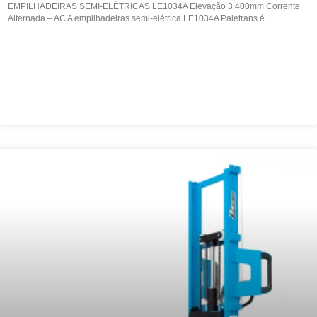
EMPILHADEIRAS SEMI-ELÉTRICAS LE1034A Elevação 3.400mm Corrente
Alternada – AC A empilhadeiras semi-elétrica LE1034A Paletrans é