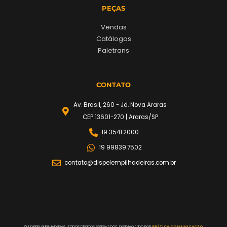
PEÇAS
Vendas
Catálogos
Paletrans
CONTATO
Av. Brasil, 260 - Jd. Nova Araras
CEP 13601-270 | Araras/SP
19 3541.2000
19 99839.7502
contato@dispelempilhadeiras.com.br
©
| DISPEL EMPILHADEIRAS. TODOS DIREITOS RESERVADOS. DESENVOLVIDO POR
PRÁTICA COMUNICAÇÃO