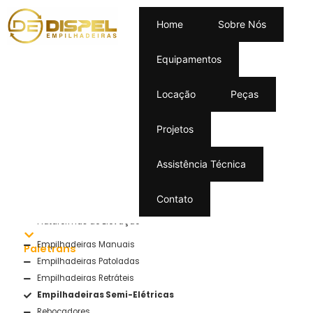
Home
Sobre Nós
Equipamentos
Home
/ Novas
Locação
Peças
EQUIPAMENTOS
Projetos
Empilhadeiras Contrabalançadas
BYD
Assistência Técnica
Rebocadores
Empilhadeiras a Combustão
Hangcha
Contato
Empilhadeiras Elétricas
Plataformas de Elevação
Empilhadeiras Manuais
Paletrans
Empilhadeiras Patoladas
Empilhadeiras Retráteis
Empilhadeiras Semi-Elétricas
Rebocadores