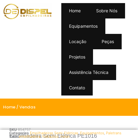
Home
Sobre Nós
Equipamentos
Locação
Peças
Projetos
Assistência Técnica
Contato
Home
/ Vendas
SKU
854757
Categories
Empilhadeiras Semi-Elétricas
,
Equipamentos
,
Paletrans
Empilhadeira Semi Elétrica PE1016
Tags
empilhadeira
,
hidráulico
,
nylon