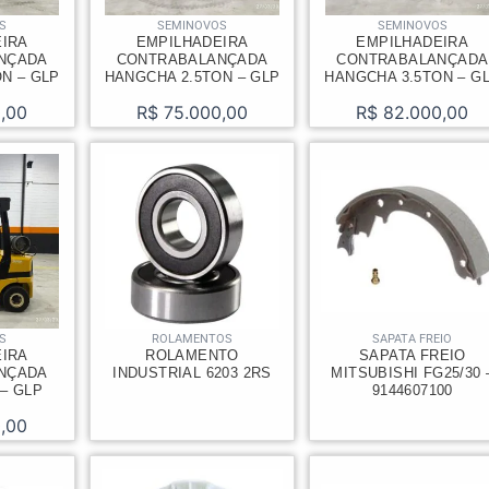
S
SEMINOVOS
SEMINOVOS
EIRA
EMPILHADEIRA
EMPILHADEIRA
NÇADA
CONTRABALANÇADA
CONTRABALANÇADA
N – GLP
HANGCHA 2.5TON – GLP
HANGCHA 3.5TON – G
,00
R$
75.000,00
R$
82.000,00
S
ROLAMENTOS
SAPATA FREIO
EIRA
ROLAMENTO
SAPATA FREIO
NÇADA
INDUSTRIAL 6203 2RS
MITSUBISHI FG25/30 
 – GLP
9144607100
,00