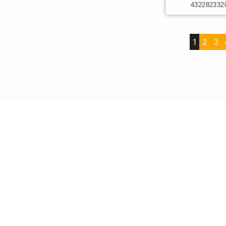
432282332
1
2
3