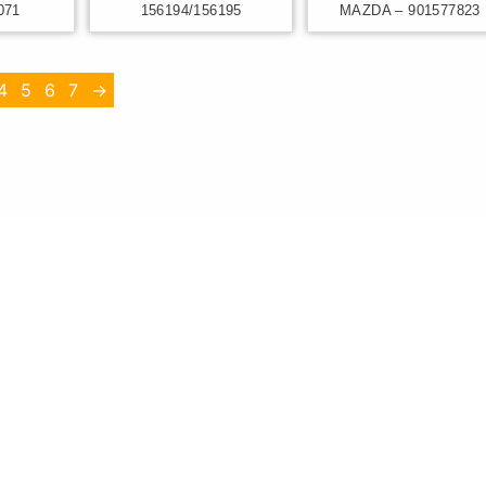
071
156194/156195
MAZDA – 901577823
4
5
6
7
→