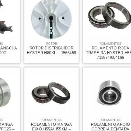
IO
ROTOR
ROLAMENTOS
HANGCHA
ROTOR DISTRIBUIDOR
ROLAMENTO RODA
000G
HYSTER H80XL – 1566459
TRASEIRA HYSTER H55
713974/654166
OS
ROLAMENTOS
ROLAMENTOS
MANGA
ROLAMENTO MANGA
ROLAMENTO APOIO
7FG25 –
EIXO H55A/H55XM –
CORREIA DENTADA