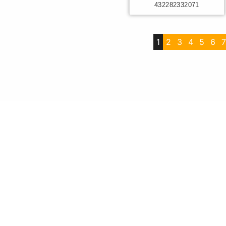
432282332071
1
2
3
4
5
6
7