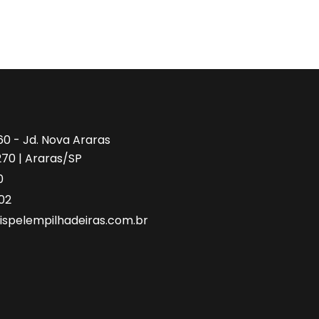
260 - Jd. Nova Araras
270 | Araras/SP
0
02
spelempilhadeiras.com.br