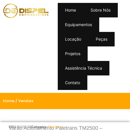
Home
Sobre Nós
Equipamentos
Locação
Peças
Projetos
Assistência Técnica
Contato
Home
/ Vendas
SKU
0436338
Category
Paletrans
Varão Acionamento Paletrans TM2500 –