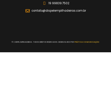
19 99839.7502
contato@dispelempilhadeiras.com.br
©
| DISPEL EMPILHADEIRAS. TODOS DIREITOS RESERVADOS. DESENVOLVIDO POR
PRÁTICA COMUNICAÇÃO