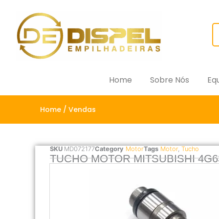
Home
Sobre Nós
Eq
Home
/ Vendas
SKU
MD072177
Category
Motor
Tags
Motor
,
Tucho
TUCHO MOTOR MITSUBISHI 4G63