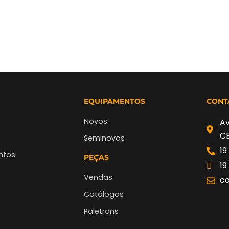
EQUIPAMENTOS
CONT
Novos
Av
CE
Seminovos
19
ntos
PEÇAS
19
Vendas
co
Catálogos
Paletrans