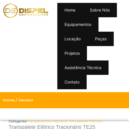
Home
Sobre Nós
Equipamentos
Locação
Peças
Projetos
Assistência Técnica
Contato
Home
/ Vendas
Categories
Equipamentos
,
Paletrans
,
Transpaletes Elétricos
Transpalete Elétrico Tracionário TE25