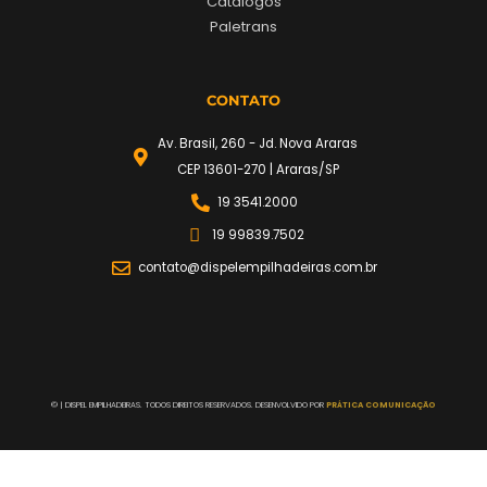
Catálogos
Paletrans
CONTATO
Av. Brasil, 260 - Jd. Nova Araras
CEP 13601-270 | Araras/SP
19 3541.2000
19 99839.7502
contato@dispelempilhadeiras.com.br
©
| DISPEL EMPILHADEIRAS. TODOS DIREITOS RESERVADOS. DESENVOLVIDO POR
PRÁTICA COMUNICAÇÃO