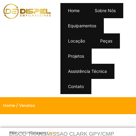
Home
Sobre Nós
Equipamentos
Locação
Peças
Projetos
Assistência Técnica
Contato
Home
/ Vendas
SKU
246744
Category
Discos
DISCO TRANSMISSAO CLARK GPY/CMP