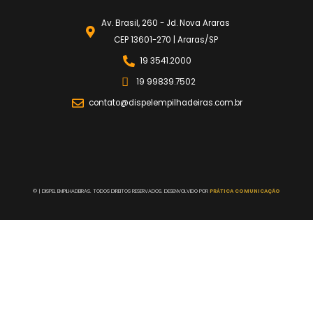
Av. Brasil, 260 - Jd. Nova Araras
CEP 13601-270 | Araras/SP
19 3541.2000
19 99839.7502
contato@dispelempilhadeiras.com.br
©
| DISPEL EMPILHADEIRAS. TODOS DIREITOS RESERVADOS. DESENVOLVIDO POR
PRÁTICA COMUNICAÇÃO