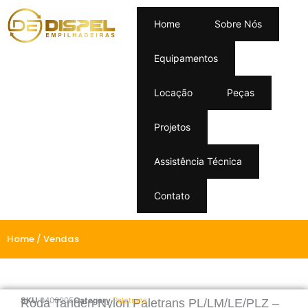
Home
Sobre Nós
Equipamentos
Locação
Peças
Projetos
Assistência Técnica
Contato
Home
/ Vendas
SKU
0400005
Category
Paletrans
Roda Tanden Nylon Paletrans PL/LM/LE/PLZ –