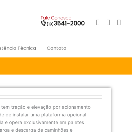
L
I
F
i
n
a
n
s
c
k
t
e
e
a
b
d
g
o
stência Técnica
Contato
i
r
o
n
a
k
-
m
-
i
f
n
5 tem tração e elevação por acionamento
dade de instalar uma plataforma opcional
da e opera exclusivamente em paletes
 carga e descarga de caminhões e