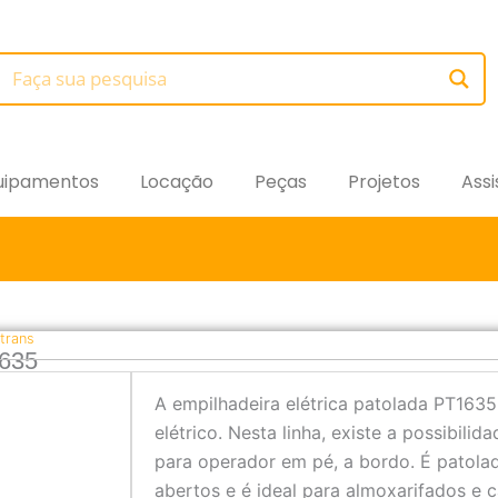
uipamentos
Locação
Peças
Projetos
Assi
trans
1635
A empilhadeira elétrica patolada PT163
elétrico. Nesta linha, existe a possibili
para operador em pé, a bordo. É patola
abertos e é ideal para almoxarifados e