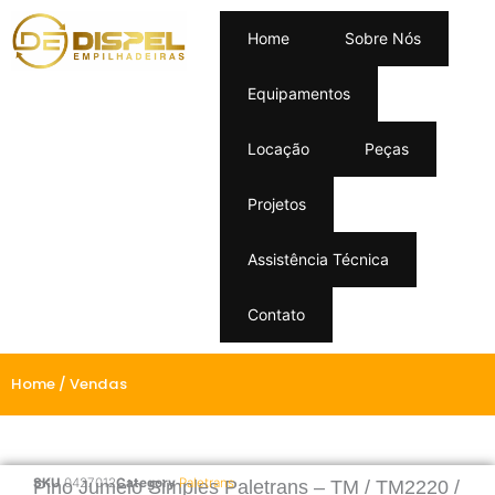
Home
Sobre Nós
Equipamentos
Locação
Peças
Projetos
Assistência Técnica
Contato
Home
/ Vendas
SKU
0427012
Category
Paletrans
Pino Jumelo Simples Paletrans – TM / TM2220 /