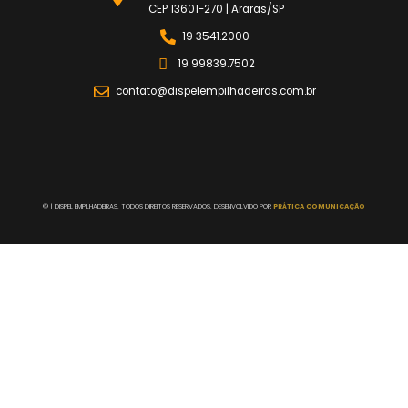
CEP 13601-270 | Araras/SP
19 3541.2000
19 99839.7502
contato@dispelempilhadeiras.com.br
©
| DISPEL EMPILHADEIRAS. TODOS DIREITOS RESERVADOS. DESENVOLVIDO POR
PRÁTICA COMUNICAÇÃO