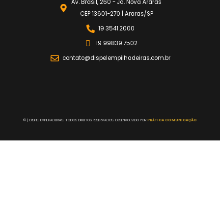
Av. Brasil, 260 - Jd. Nova Araras
CEP 13601-270 | Araras/SP
19 3541.2000
19 99839.7502
contato@dispelempilhadeiras.com.br
©
| DISPEL EMPILHADEIRAS. TODOS DIREITOS RESERVADOS. DESENVOLVIDO POR
PRÁTICA COMUNICAÇÃO