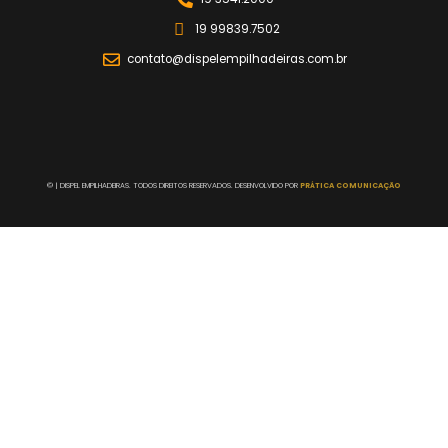
19 99839.7502
contato@dispelempilhadeiras.com.br
©
| DISPEL EMPILHADEIRAS. TODOS DIREITOS RESERVADOS. DESENVOLVIDO POR
PRÁTICA COMUNICAÇÃO