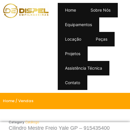
Home
Sobre Nós
Equipamentos
Locação
Peças
Projetos
Assistência Técnica
Contato
Home
/ Vendas
Category
Catálogo
Cilindro Mestre Freio Yale GP – 915435400