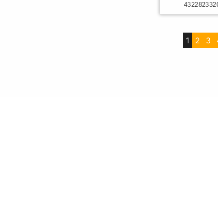
432282332
1
2
3