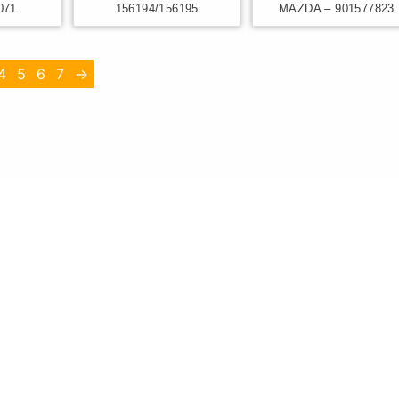
071
156194/156195
MAZDA – 901577823
4
5
6
7
→