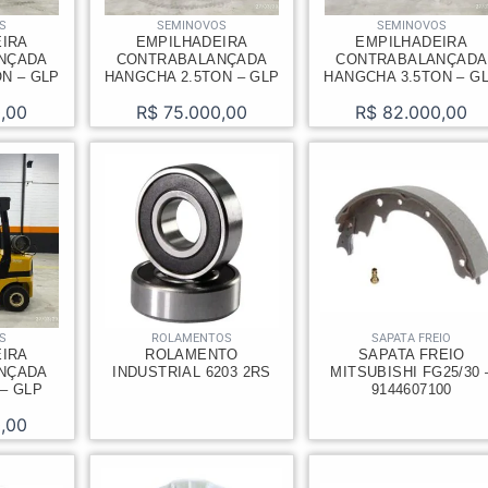
S
SEMINOVOS
SEMINOVOS
EIRA
EMPILHADEIRA
EMPILHADEIRA
NÇADA
CONTRABALANÇADA
CONTRABALANÇADA
N – GLP
HANGCHA 2.5TON – GLP
HANGCHA 3.5TON – G
,00
R$
75.000,00
R$
82.000,00
S
ROLAMENTOS
SAPATA FREIO
EIRA
ROLAMENTO
SAPATA FREIO
NÇADA
INDUSTRIAL 6203 2RS
MITSUBISHI FG25/30 
 – GLP
9144607100
,00