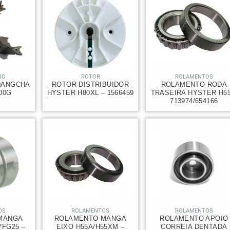
IO
ROTOR
ROLAMENTOS
HANGCHA
ROTOR DISTRIBUIDOR
ROLAMENTO RODA
000G
HYSTER H80XL – 1566459
TRASEIRA HYSTER H55
713974/654166
OS
ROLAMENTOS
ROLAMENTOS
MANGA
ROLAMENTO MANGA
ROLAMENTO APOIO
7FG25 –
EIXO H55A/H55XM –
CORREIA DENTADA