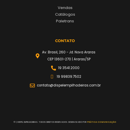
Vendas
Catálogos
Paletrans
CONTATO
Av. Brasil, 260 - Jd. Nova Araras
CEP 13601-270 | Araras/SP
19 3541.2000
19 99839.7502
contato@dispelempilhadeiras.com.br
©
| DISPEL EMPILHADEIRAS. TODOS DIREITOS RESERVADOS. DESENVOLVIDO POR
PRÁTICA COMUNICAÇÃO