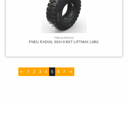
PNEUS/RODAS
PNEU RADIAL 600×9 BKT LIFTMAX LM81
←
1
2
3
4
5
6
7
→