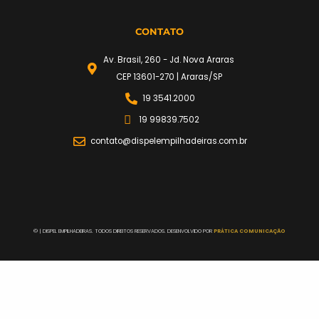
CONTATO
Av. Brasil, 260 - Jd. Nova Araras
CEP 13601-270 | Araras/SP
19 3541.2000
19 99839.7502
contato@dispelempilhadeiras.com.br
©
| DISPEL EMPILHADEIRAS. TODOS DIREITOS RESERVADOS. DESENVOLVIDO POR
PRÁTICA COMUNICAÇÃO