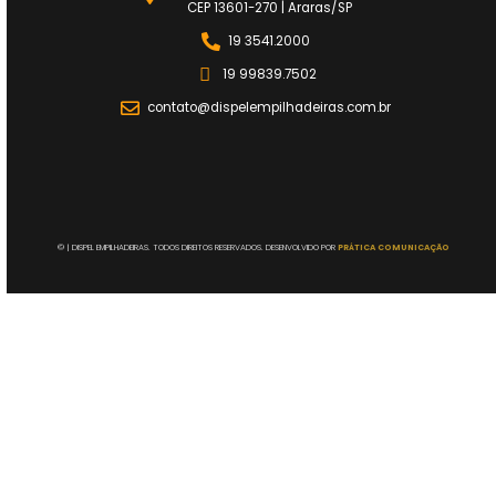
CEP 13601-270 | Araras/SP
19 3541.2000
19 99839.7502
contato@dispelempilhadeiras.com.br
©
| DISPEL EMPILHADEIRAS. TODOS DIREITOS RESERVADOS. DESENVOLVIDO POR
PRÁTICA COMUNICAÇÃO