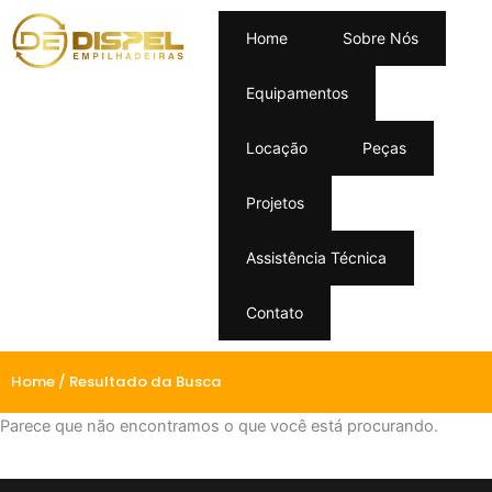
Home
Sobre Nós
Equipamentos
Locação
Peças
Projetos
Assistência Técnica
Contato
Home
/ Resultado da Busca
Parece que não encontramos o que você está procurando.