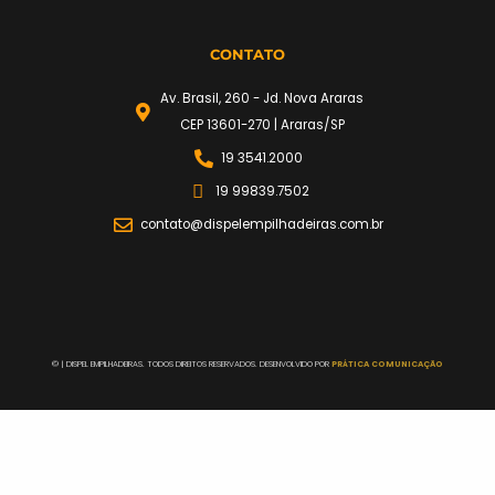
CONTATO
Av. Brasil, 260 - Jd. Nova Araras
CEP 13601-270 | Araras/SP
19 3541.2000
19 99839.7502
contato@dispelempilhadeiras.com.br
©
| DISPEL EMPILHADEIRAS. TODOS DIREITOS RESERVADOS. DESENVOLVIDO POR
PRÁTICA COMUNICAÇÃO