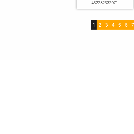
432282332071
1
2
3
4
5
6
7