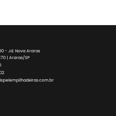
260 - Jd. Nova Araras
270 | Araras/SP
0
02
spelempilhadeiras.com.br