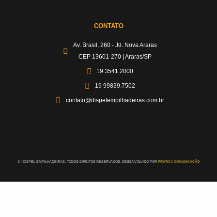
CONTATO
Av. Brasil, 260 - Jd. Nova Araras
CEP 13601-270 | Araras/SP
19 3541.2000
19 99839.7502
contato@dispelempilhadeiras.com.br
©
| DISPEL EMPILHADEIRAS. TODOS DIREITOS RESERVADOS. DESENVOLVIDO POR
PRÁTICA COMUNICAÇÃO