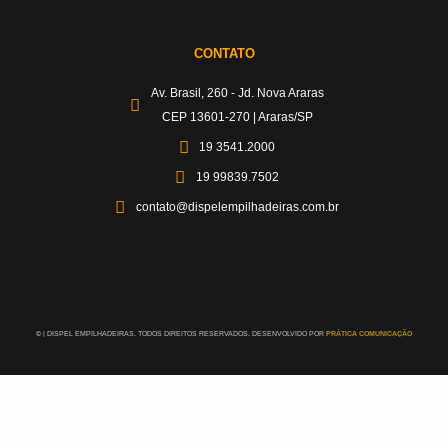
CONTATO
Av. Brasil, 260 - Jd. Nova Araras
CEP 13601-270 | Araras/SP
19 3541.2000
19 99839.7502
contato@dispelempilhadeiras.com.br
©
| DISPEL EMPILHADEIRAS. TODOS DIREITOS RESERVADOS. DESENVOLVIDO POR
PRÁTICA COMUNICAÇÃO