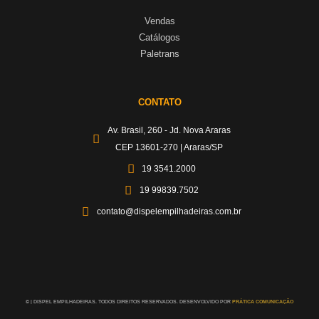
Vendas
Catálogos
Paletrans
CONTATO
Av. Brasil, 260 - Jd. Nova Araras
CEP 13601-270 | Araras/SP
19 3541.2000
19 99839.7502
contato@dispelempilhadeiras.com.br
©
| DISPEL EMPILHADEIRAS. TODOS DIREITOS RESERVADOS. DESENVOLVIDO POR
PRÁTICA COMUNICAÇÃO