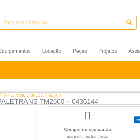
Equipamentos
Locação
Peças
Projetos
Assi
ETRANS
,
roda
,
SIMPLES
,
TM2500
ALETRANS TM2500 – 0436144
Compre no seu cartão
nas melhores bandeiras