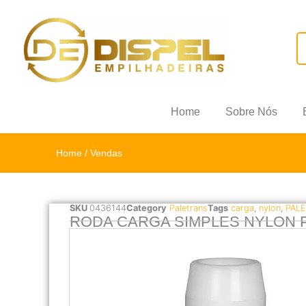
Home
Sobre Nós
Home
/ Vendas
SKU
0436144
Category
Paletrans
Tags
carga
,
nylon
,
PAL
RODA CARGA SIMPLES NYLON P