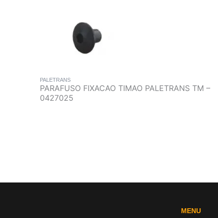
PALETRANS
PARAFUSO FIXACAO TIMAO PALETRANS TM –
0427025
MENU