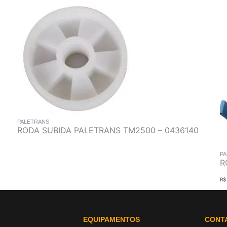
PALETRANS
RODA SUBIDA PALETRANS TM2500 – 0436140
PA
R
R$
EQUIPAMENTOS
CONT