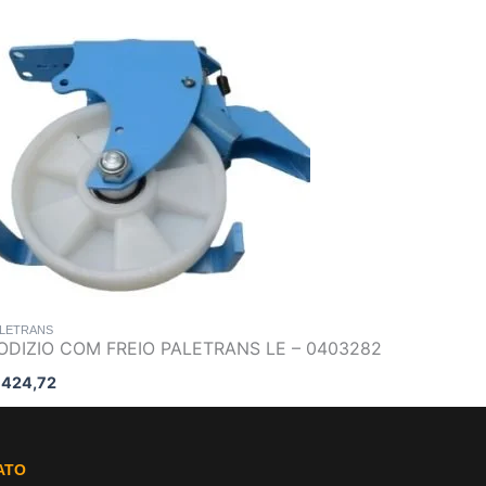
LETRANS
ODIZIO COM FREIO PALETRANS LE – 0403282
424,72
ATO