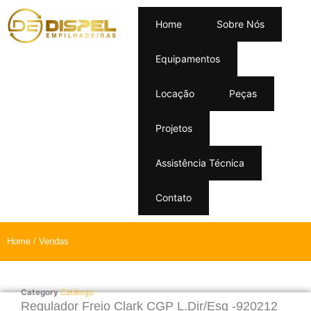
Home
Sobre Nós
Equipamentos
Locação
Peças
Projetos
Assistência Técnica
Contato
Home
/ Vendas
Category
Catálogo
Regulador Freio Clark CGP L.Dir/Esq -920212