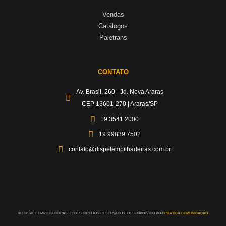
Vendas
Catálogos
Paletrans
CONTATO
Av. Brasil, 260 - Jd. Nova Araras
CEP 13601-270 | Araras/SP
19 3541.2000
19 99839.7502
contato@dispelempilhadeiras.com.br
©
| DISPEL EMPILHADEIRAS. TODOS DIREITOS RESERVADOS. DESENVOLVIDO POR
PRÁTICA COMUNICAÇÃO