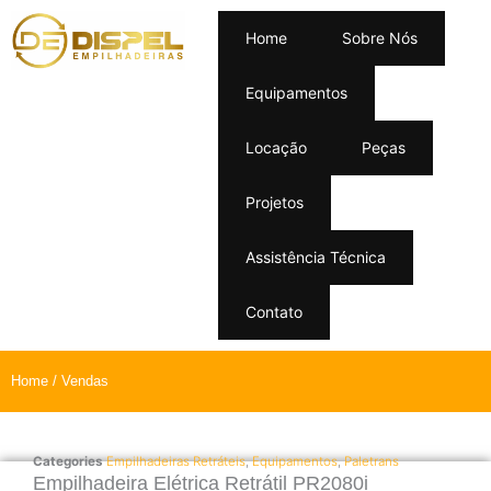
Home
Sobre Nós
Equipamentos
Locação
Peças
Projetos
Assistência Técnica
Contato
Home
/ Vendas
Categories
Empilhadeiras Retráteis
,
Equipamentos
,
Paletrans
Empilhadeira Elétrica Retrátil PR2080i