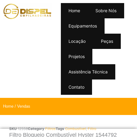
Home
Sobre Nós
Equipamentos
Locação
Peças
Projetos
Assistência Técnica
Contato
Home
/ Vendas
SKU
12558
Category
Filtros
Tags
Combustível
,
Filtro
Filtro Bloqueio Combustível Hyster 1544792