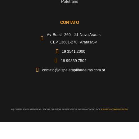
Paletrans
CONTATO
Av. Brasil, 260 - Jd. Nova Araras
CEP 13601-270 | Araras/SP
19 3541.2000
19 99839.7502
contato@dispelempilhadeiras.com.br
©
| DISPEL EMPILHADEIRAS. TODOS DIREITOS RESERVADOS. DESENVOLVIDO POR
PRÁTICA COMUNICAÇÃO