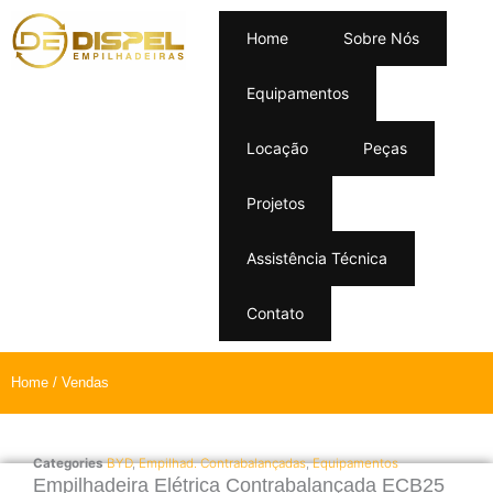
Home
Sobre Nós
Equipamentos
Locação
Peças
Projetos
Assistência Técnica
Contato
Home
/ Vendas
Categories
BYD
,
Empilhad. Contrabalançadas
,
Equipamentos
Empilhadeira Elétrica Contrabalançada ECB25