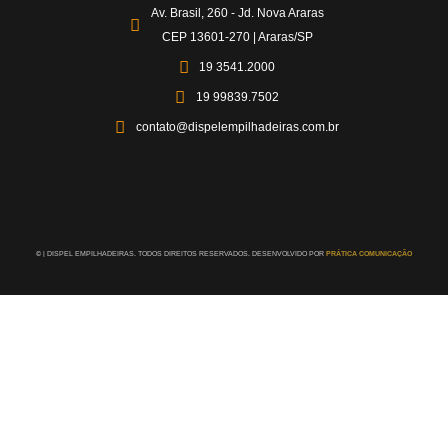
Av. Brasil, 260 - Jd. Nova Araras
CEP 13601-270 | Araras/SP
19 3541.2000
19 99839.7502
contato@dispelempilhadeiras.com.br
©
| DISPEL EMPILHADEIRAS. TODOS DIREITOS RESERVADOS. DESENVOLVIDO POR
PRÁTICA COMUNICAÇÃO