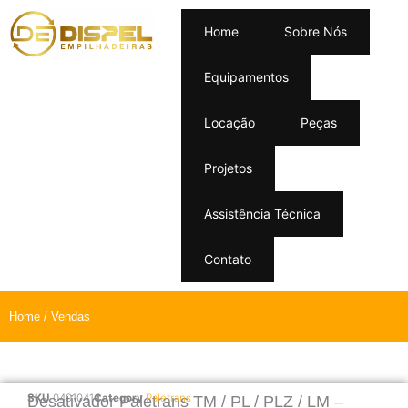
Home
Sobre Nós
Equipamentos
Locação
Peças
Projetos
Assistência Técnica
Contato
Home
/ Vendas
SKU
0401041
Category
Paletrans
Desativador Paletrans TM / PL / PLZ / LM –