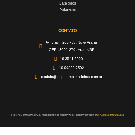
Catálogos
Paletrans
CONTATO
Av. Brasil, 260 - Jd. Nova Araras
CEP 13601-270 | Araras/SP
19 3541.2000
19 99839.7502
contato@dispelempilhadeiras.com.br
©
| DISPEL EMPILHADEIRAS. TODOS DIREITOS RESERVADOS. DESENVOLVIDO POR
PRÁTICA COMUNICAÇÃO