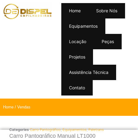
Home
Sobre Nós
Equipamentos
Locação
Peças
Projetos
Assistência Técnica
Contato
Home
/ Vendas
Categories
Carro Pantográfico
,
Equipamentos
,
Paletrans
Carro Pantográfico Manual LT1000