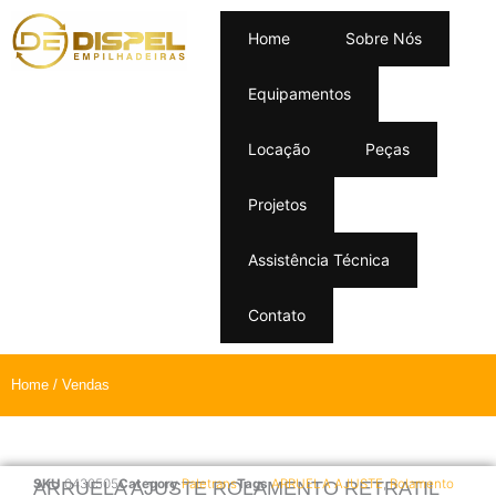
Home
Sobre Nós
Equipamentos
Locação
Peças
Projetos
Assistência Técnica
Contato
Home
/ Vendas
SKU
0430505
Category
Paletrans
Tags
ARRUELA AJUSTE
,
Rolamento
ARRUELA AJUSTE ROLAMENTO RETRATIL