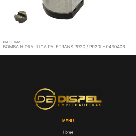
PALETRANS
BOMBA HIDRAULICA PALETRANS PR20 / PR20I – 0430406
MENU
Home