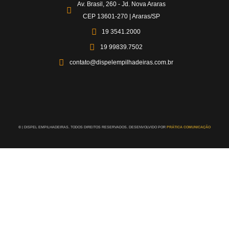
Av. Brasil, 260 - Jd. Nova Araras
CEP 13601-270 | Araras/SP
19 3541.2000
19 99839.7502
contato@dispelempilhadeiras.com.br
©
| DISPEL EMPILHADEIRAS. TODOS DIREITOS RESERVADOS. DESENVOLVIDO POR
PRÁTICA COMUNICAÇÃO