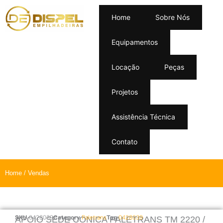
Home
Sobre Nós
Equipamentos
Locação
Peças
Projetos
Assistência Técnica
Contato
Home
/ Vendas
SKU
0428039
Category
Paletrans
Tag
0428039
APOIO SEDE CONICA PALETRANS TM 2220 /