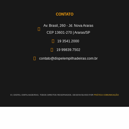
CONTATO
Av. Brasil, 260 - Jd. Nova Araras
CEP 13601-270 | Araras/SP
19 3541.2000
19 99839.7502
contato@dispelempilhadeiras.com.br
©
| DISPEL EMPILHADEIRAS. TODOS DIREITOS RESERVADOS. DESENVOLVIDO POR
PRÁTICA COMUNICAÇÃO