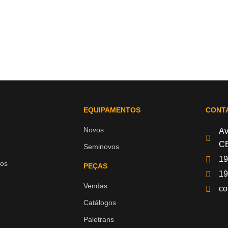
EQUIPAMENTOS
CONT
Novos
Av
CE
Seminovos
19
os
PEÇAS
19
Vendas
co
Catálogos
Paletrans