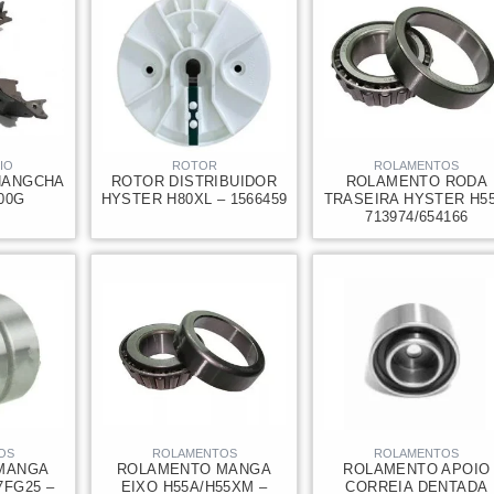
IO
ROTOR
ROLAMENTOS
HANGCHA
ROTOR DISTRIBUIDOR
ROLAMENTO RODA
000G
HYSTER H80XL – 1566459
TRASEIRA HYSTER H55
713974/654166
OS
ROLAMENTOS
ROLAMENTOS
MANGA
ROLAMENTO MANGA
ROLAMENTO APOIO
7FG25 –
EIXO H55A/H55XM –
CORREIA DENTADA