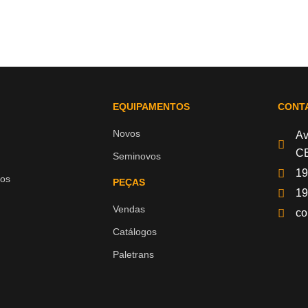
EQUIPAMENTOS
CONT
Novos
Av
CE
Seminovos
19
os
PEÇAS
19
Vendas
co
Catálogos
Paletrans