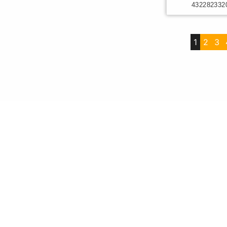
432282332
1
2
3