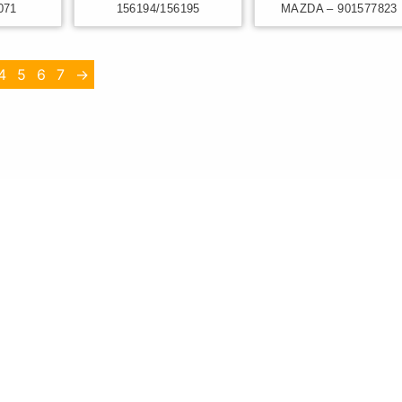
071
156194/156195
MAZDA – 901577823
4
5
6
7
→