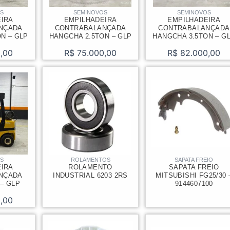
OS
SEMINOVOS
SEMINOVOS
EIRA
EMPILHADEIRA
EMPILHADEIRA
NÇADA
CONTRABALANÇADA
CONTRABALANÇADA
N – GLP
HANGCHA 2.5TON – GLP
HANGCHA 3.5TON – G
,00
R$
75.000,00
R$
82.000,00
OS
ROLAMENTOS
SAPATA FREIO
EIRA
ROLAMENTO
SAPATA FREIO
NÇADA
INDUSTRIAL 6203 2RS
MITSUBISHI FG25/30 
 – GLP
9144607100
,00