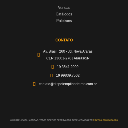
Vendas
Catálogos
Paletrans
CONTATO
Av. Brasil, 260 - Jd. Nova Araras
CEP 13601-270 | Araras/SP
19 3541.2000
19 99839.7502
contato@dispelempilhadeiras.com.br
©
| DISPEL EMPILHADEIRAS. TODOS DIREITOS RESERVADOS. DESENVOLVIDO POR
PRÁTICA COMUNICAÇÃO